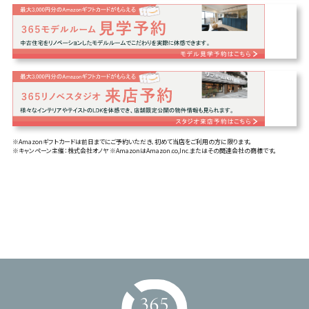
※Amazonギフトカードは前日までにご予約いただき、初めて当店をご利用の方に限ります。
※キャンペーン主催：株式会社オノヤ ※AmazonはAmazon.co,Inc.またはその関連会社の商標です。