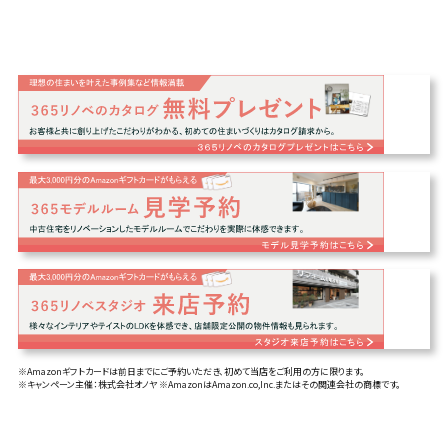
※Amazonギフトカードは前日までにご予約いただき、初めて当店をご利用の方に限ります。
※キャンペーン主催：株式会社オノヤ ※AmazonはAmazon.co,Inc.またはその関連会社の商標です。