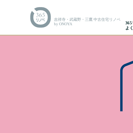
吉祥寺・武蔵野・三鷹 中古住宅リノベ
36
by ONOYA
よ