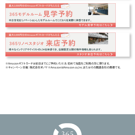
※Amazonギフトカードは前日までにご予約いただき、初めて当店をご利用の方に限ります。
※キャンペーン主催：株式会社オノヤ ※AmazonはAmazon.co,Inc.またはその関連会社の商標です。