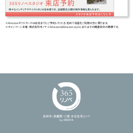
※Amazonギフトカードは前日までにご予約いただき、初めて当店をご利用の方に限ります。
※キャンペーン主催：株式会社オノヤ ※AmazonはAmazon.co,Inc.またはその関連会社の商標です。