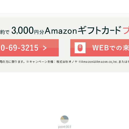
利用の方に限ります。
※キャンペーン主催：株式会社オノヤ ※AmazonはAmazon.co,Inc.ま
point 003