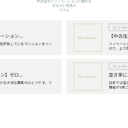
中古住宅×リノベーションに関わる
まなびと発見の
コラム
リノベ
ション...
【中古住
在所有しているマンションをリノ
リノベーシ
ので、より理
リノベ
】ゼロ...
空き家に
ける大切な要素のひとつです。リ
日本では空
務省が5年ご