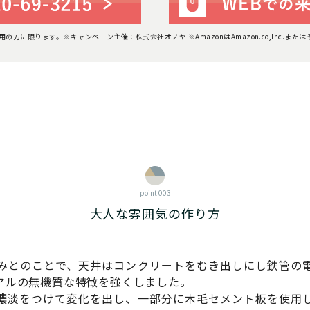
利用の方に限ります。
※キャンペーン主催：株式会社オノヤ ※AmazonはAmazon.co,Inc.ま
point 003
大人な雰囲気の作り方
みとのことで、天井はコンクリートをむき出しにし鉄管の
アルの無機質な特徴を強くしました。
濃淡をつけて変化を出し、一部分に木毛セメント板を使用