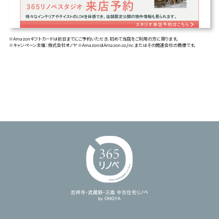
※Amazonギフトカードは前日までにご予約いただき、初めて当店をご利用の方に限ります。
※キャンペーン主催：株式会社オノヤ ※AmazonはAmazon.co,Inc.またはその関連会社の商標です。