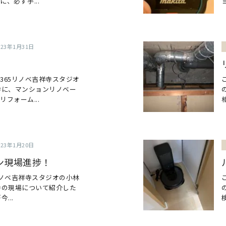
、必ず手...
023年1月31日
365リノベ吉祥寺スタジオ
特に、マンションリノベー
フォーム...
023年1月20日
ン現場進捗！
リノベ吉祥寺スタジオの小林
中の現場について紹介した
...