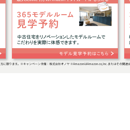
の方に限ります。
※キャンペーン主催：株式会社オノヤ ※AmazonはAmazon.co,Inc.またはその関