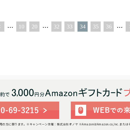
...
...
...
<
10
20
32
33
34
35
36
利用の方に限ります。
※キャンペーン主催：株式会社オノヤ ※AmazonはAmazon.co,Inc.ま