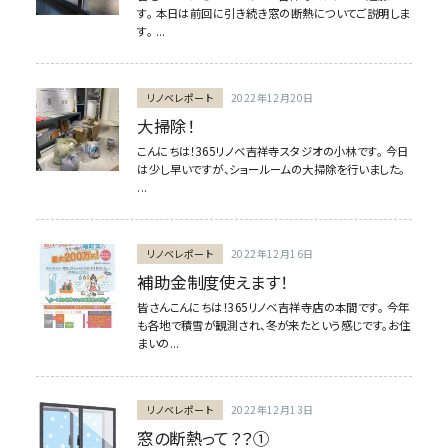
す。 本日は前回に引き続き窓の断熱についてご説明しま
す。 ...
リノベレポート
2022年12月20日
大掃除！
こんにちは！365リノベ吉祥寺スタジオの小林です。 今日
は少し早いですが、ショールームの大掃除を行いました。
...
リノベレポート
2022年12月16日
補助金制度使えます！
皆さんこんにちは！365リノベ吉祥寺店の本間です。 今年
も各地で積雪が観測され、冬が来たという感じです。お住
まいの...
リノベレポート
2022年12月13日
窓の断熱って？？①