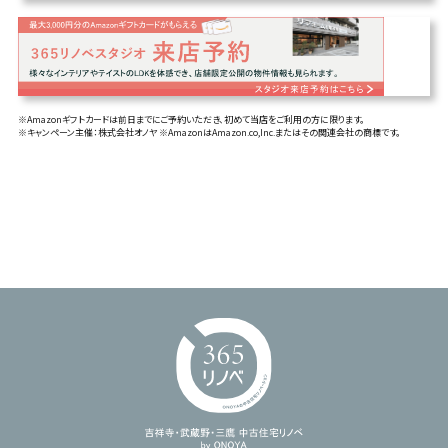
※Amazonギフトカードは前日までにご予約いただき、初めて当店をご利用の方に限ります。
※キャンペーン主催：株式会社オノヤ ※AmazonはAmazon.co,Inc.またはその関連会社の商標です。