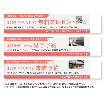
※Amazonギフトカードは前日までにご予約いただき、初めて当店をご利用の方に限ります。
※キャンペーン主催：株式会社オノヤ ※AmazonはAmazon.co,Inc.またはその関連会社の商標です。