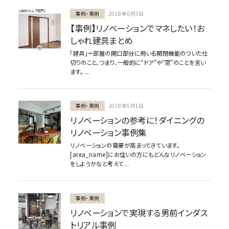
事例・実例
2018年6月5日
【事例】リノベーションでマネしたい！お
しゃれ建具まとめ
「建具」＝部屋の開口部分に用いる開閉機能のついた仕
切りのこと、つまり、一般的に“ドア”や“窓”のことを言い
ます。 ...
事例・実例
2018年5月1日
リノベーションの参考に！ダイニングの
リノベーション事例集
リノベーションの需要が高まってきています。
[area_name]にお住いの方にもどんなリノベーション
をしようかなと考えて...
事例・実例
リノベーションで実現する男前インダス
トリアル事例