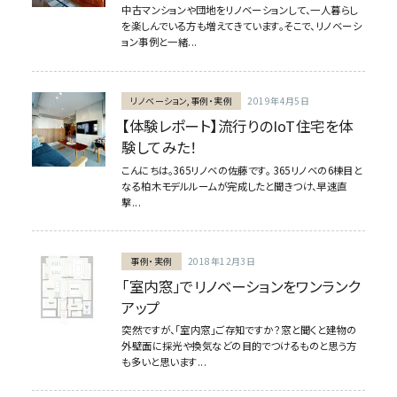
中古マンションや団地をリノベーションして、一人暮らし
を楽しんでいる方も増えてきています。そこで、リノベーシ
ョン事例と一緒...
リノベーション,事例・実例
2019年4月5日
【体験レポート】流行りのIoT住宅を体
験してみた！
こんにちは。365リノベの佐藤です。 365リノベの6棟目と
なる柏木モデルルームが完成したと聞きつけ、早速直
撃...
事例・実例
2018年12月3日
「室内窓」でリノベーションをワンランク
アップ
突然ですが、「室内窓」ご存知ですか？窓と聞くと建物の
外壁面に採光や換気などの目的でつけるものと思う方
も多いと思います...