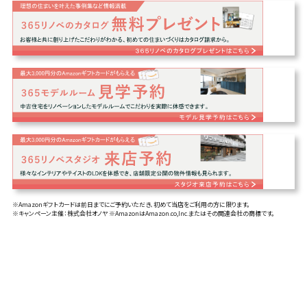
※Amazonギフトカードは前日までにご予約いただき、初めて当店をご利用の方に限ります。
※キャンペーン主催：株式会社オノヤ ※AmazonはAmazon.co,Inc.またはその関連会社の商標です。