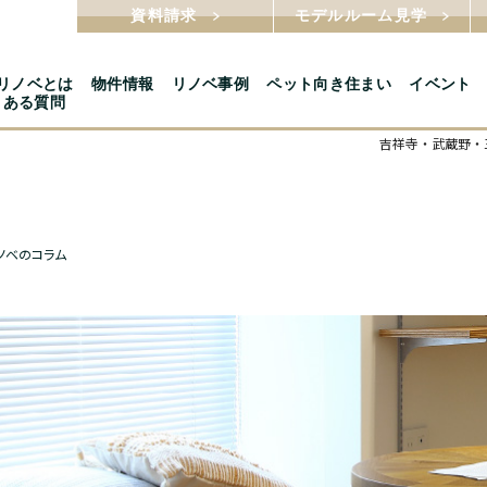
資料請求
モデルルーム見学
5リノベとは
物件情報
リノベ事例
ペット向き住まい
イベント
くある質問
吉祥寺・武蔵野・三
ノベのコラム