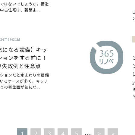
のではないでしょうか。構造
古住宅は、新築よ...
024年6月21日
気になる設備】キッ
ションをする前に！
き失敗例と注意点
ンションだと水まわりの設備
いるケースが多く、キッチ
の衛生面が気にな...
...
1
2
3
4
5
>
»