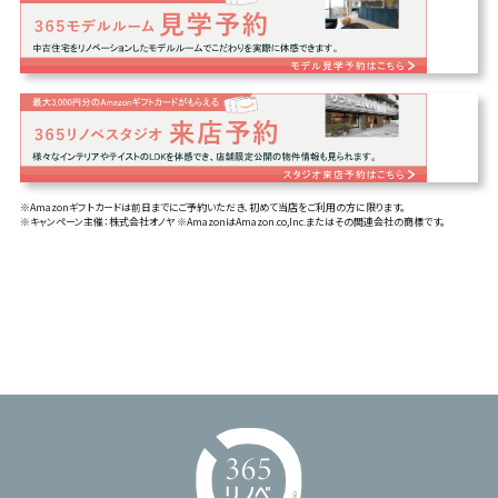
※Amazonギフトカードは前日までにご予約いただき、初めて当店をご利用の方に限ります。
※キャンペーン主催：株式会社オノヤ ※AmazonはAmazon.co,Inc.またはその関連会社の商標です。