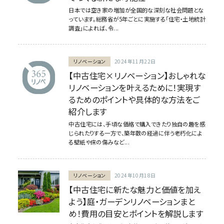
日本では空き家の増加が全国的な深刻な社会問題とな
っています。総務省が5年ごとに実施する「住宅・土地統計
調査」によれば、令...
リノベーション
2024年11月22日
【中古住宅×リノベーション】おしゃれな
リノベーションを叶えるために！実現す
るためのポイントや具体的な方法をご
紹介します
中古住宅には、手頃な価格で購入できたり独自の趣を感
じられたりする一方で、築年数の経過に伴う老朽化によ
る壁紙や床の傷みなど...
リノベーション
2024年10月18日
【中古住宅に新たな魅力と価値を加え
よう】庭・ガーデンリノベーションまと
め！費用の目安とポイントを解説します